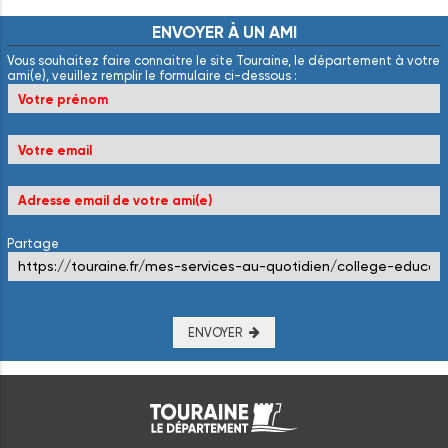
ENVOYER
À
UN
AMI
Vous souhaitez faire connaitre le site Touraine, le département à votre
ami(e), veuillez remplir le formulaire ci-dessous :
Partage
ENVOYER