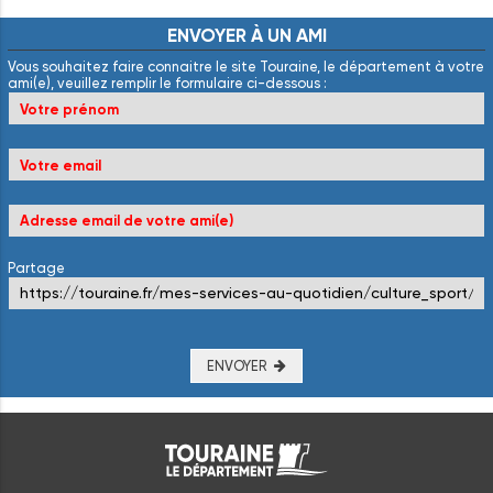
ENVOYER
À
UN
AMI
Vous souhaitez faire connaitre le site Touraine, le département à votre
ami(e), veuillez remplir le formulaire ci-dessous :
Partage
ENVOYER