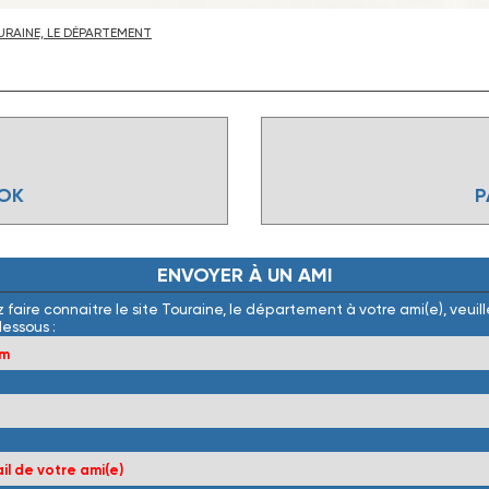
RAINE, LE DÉPARTEMENT
OOK
P
ENVOYER
À
UN
AMI
 faire connaitre le site Touraine, le département à votre ami(e), veuille
dessous :