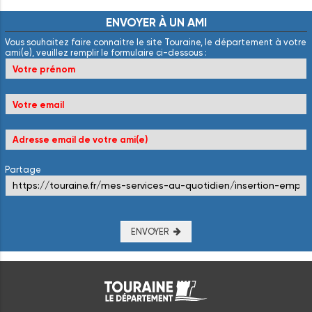
ENVOYER
À
UN
AMI
Vous souhaitez faire connaitre le site Touraine, le département à votre
ami(e), veuillez remplir le formulaire ci-dessous :
Partage
ENVOYER