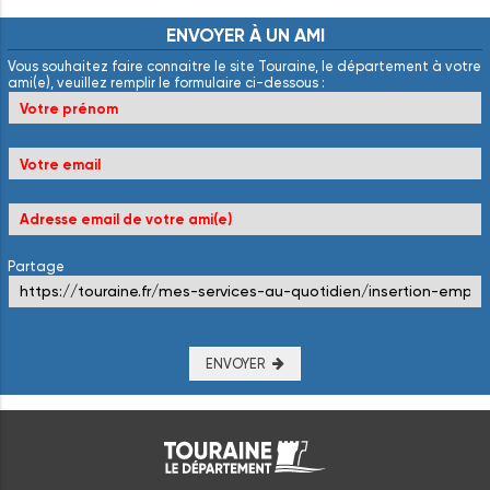
ENVOYER
À
UN
AMI
Vous souhaitez faire connaitre le site Touraine, le département à votre
ami(e), veuillez remplir le formulaire ci-dessous :
Partage
ENVOYER