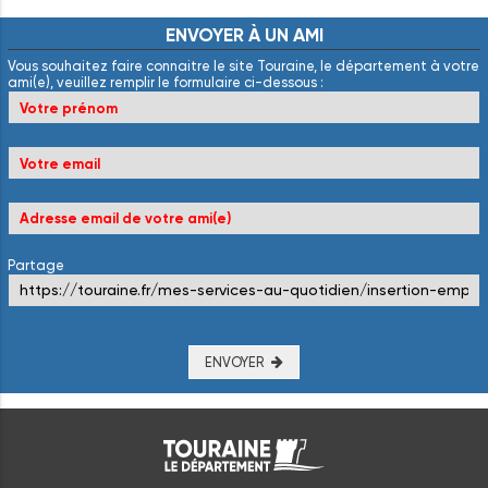
ENVOYER
À
UN
AMI
Vous souhaitez faire connaitre le site Touraine, le département à votre
ami(e), veuillez remplir le formulaire ci-dessous :
Partage
ENVOYER