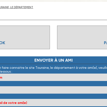
RAINE, LE DÉPARTEMENT
OOK
P
ENVOYER
À
UN
AMI
 faire connaitre le site Touraine, le département à votre ami(e), veuille
dessous :