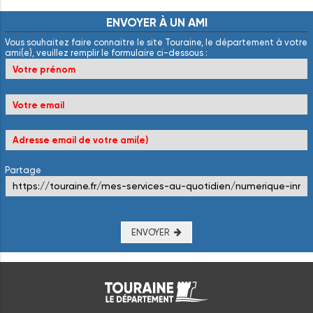
ENVOYER
À
UN
AMI
Vous souhaitez faire connaitre le site Touraine, le département à votre
ami(e), veuillez remplir le formulaire ci-dessous :
Partage
ENVOYER