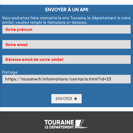
ENVOYER
À
UN
AMI
Vous souhaitez faire connaitre le site Touraine, le département à votre
ami(e), veuillez remplir le formulaire ci-dessous :
Partage
ENVOYER