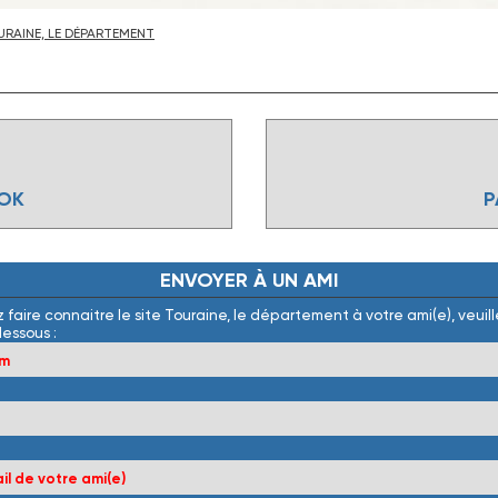
RAINE, LE DÉPARTEMENT
OOK
P
ENVOYER
À
UN
AMI
 faire connaitre le site Touraine, le département à votre ami(e), veuille
dessous :