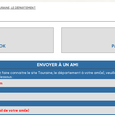
RAINE, LE DÉPARTEMENT
OOK
P
ENVOYER
À
UN
AMI
 faire connaitre le site Touraine, le département à votre ami(e), veuille
dessous :