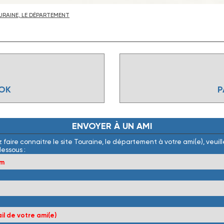
RAINE, LE DÉPARTEMENT
OOK
P
ENVOYER
À
UN
AMI
 faire connaitre le site Touraine, le département à votre ami(e), veuille
dessous :