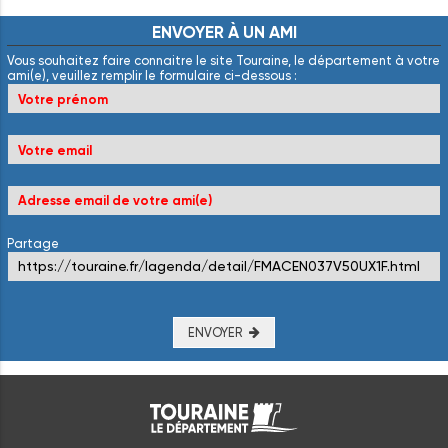
ENVOYER
À
UN
AMI
Vous souhaitez faire connaitre le site Touraine, le département à votre
ami(e), veuillez remplir le formulaire ci-dessous :
Partage
ENVOYER