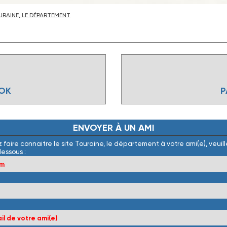
RAINE, LE DÉPARTEMENT
OOK
P
ENVOYER
À
UN
AMI
 faire connaitre le site Touraine, le département à votre ami(e), veuille
dessous :