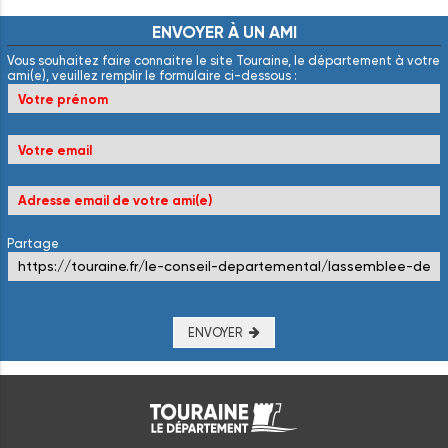
ENVOYER
À
UN
AMI
Vous souhaitez faire connaitre le site Touraine, le département à votre
ami(e), veuillez remplir le formulaire ci-dessous :
Partage
ENVOYER