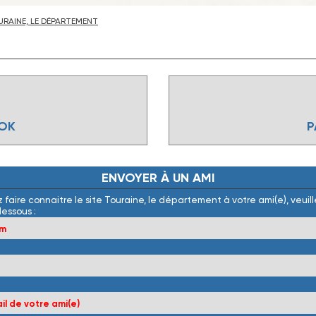
RAINE, LE DÉPARTEMENT
OOK
P
ENVOYER
À
UN
AMI
 faire connaitre le site Touraine, le département à votre ami(e), veuille
dessous :