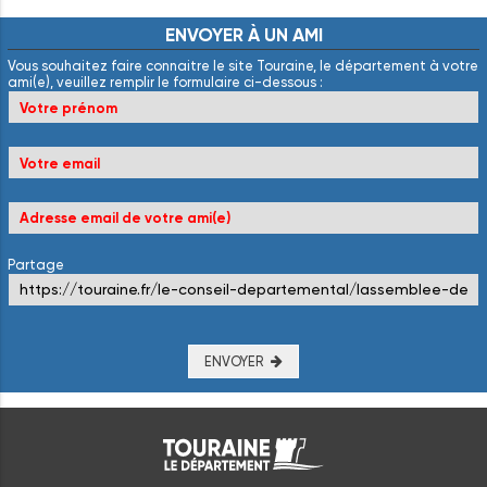
ENVOYER
À
UN
AMI
Vous souhaitez faire connaitre le site Touraine, le département à votre
ami(e), veuillez remplir le formulaire ci-dessous :
Partage
ENVOYER