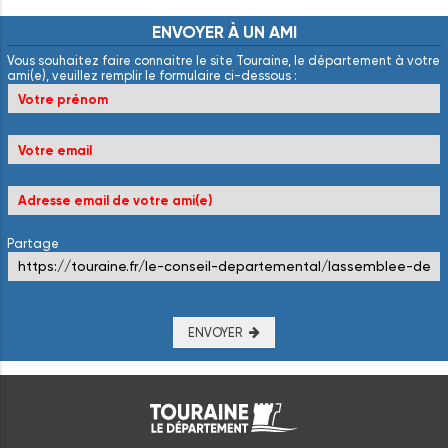
ENVOYER
À
UN
AMI
Vous souhaitez faire connaitre le site Touraine, le département à votre
ami(e), veuillez remplir le formulaire ci-dessous :
Partage
ENVOYER