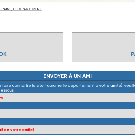
RAINE, LE DÉPARTEMENT
OOK
P
ENVOYER
À
UN
AMI
 faire connaitre le site Touraine, le département à votre ami(e), veuille
dessous :