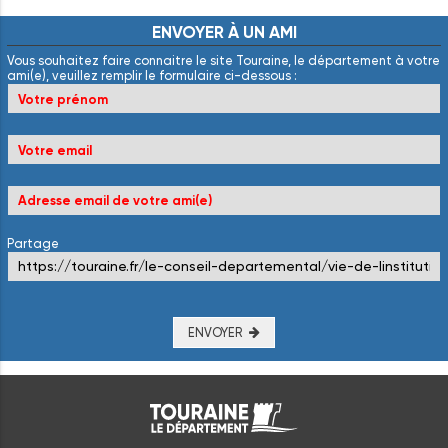
ENVOYER
À
UN
AMI
Vous souhaitez faire connaitre le site Touraine, le département à votre
ami(e), veuillez remplir le formulaire ci-dessous :
Partage
ENVOYER