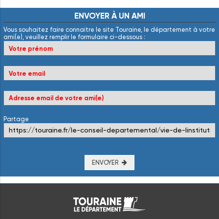
ENVOYER
À
UN
AMI
Vous souhaitez faire connaitre le site Touraine, le département à votre
ami(e), veuillez remplir le formulaire ci-dessous :
Partage
ENVOYER