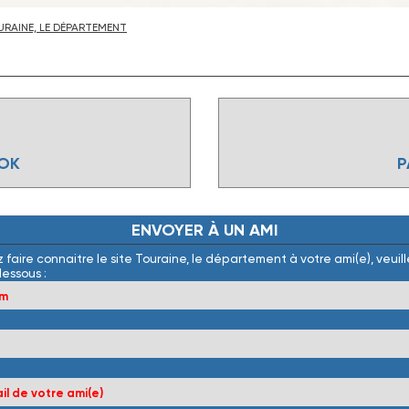
RAINE, LE DÉPARTEMENT
OOK
P
ENVOYER
À
UN
AMI
 faire connaitre le site Touraine, le département à votre ami(e), veuille
dessous :