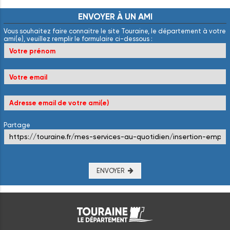
ENVOYER
À
UN
AMI
Vous souhaitez faire connaitre le site Touraine, le département à votre
ami(e), veuillez remplir le formulaire ci-dessous :
Partage
ENVOYER