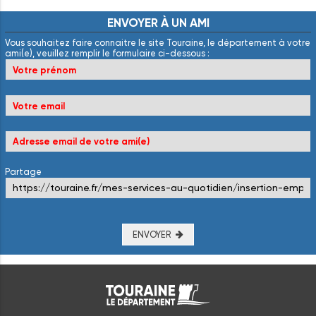
ENVOYER
À
UN
AMI
Vous souhaitez faire connaitre le site Touraine, le département à votre
ami(e), veuillez remplir le formulaire ci-dessous :
Partage
ENVOYER