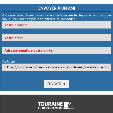
ENVOYER
À
UN
AMI
Vous souhaitez faire connaitre le site Touraine, le département à votre
ami(e), veuillez remplir le formulaire ci-dessous :
Partage
ENVOYER