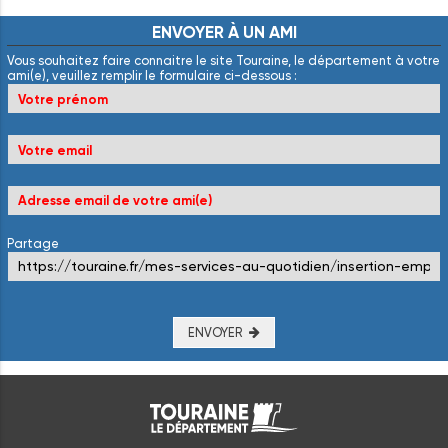
ENVOYER
À
UN
AMI
Vous souhaitez faire connaitre le site Touraine, le département à votre
ami(e), veuillez remplir le formulaire ci-dessous :
Partage
ENVOYER