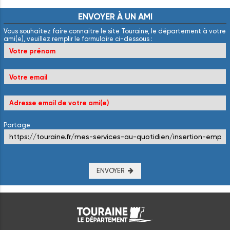
ENVOYER
À
UN
AMI
Vous souhaitez faire connaitre le site Touraine, le département à votre
ami(e), veuillez remplir le formulaire ci-dessous :
Partage
ENVOYER