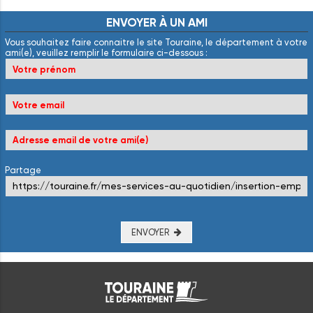
ENVOYER
À
UN
AMI
Vous souhaitez faire connaitre le site Touraine, le département à votre
ami(e), veuillez remplir le formulaire ci-dessous :
Partage
ENVOYER