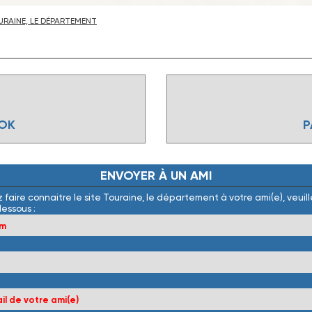
RAINE, LE DÉPARTEMENT
OOK
P
ENVOYER
À
UN
AMI
 faire connaitre le site Touraine, le département à votre ami(e), veuille
dessous :