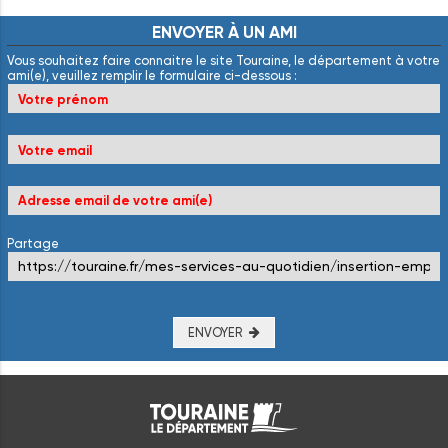
ENVOYER
À
UN
AMI
Vous souhaitez faire connaitre le site Touraine, le département à votre
ami(e), veuillez remplir le formulaire ci-dessous :
Partage
ENVOYER