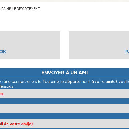
RAINE, LE DÉPARTEMENT
OOK
P
ENVOYER
À
UN
AMI
 faire connaitre le site Touraine, le département à votre ami(e), veuille
dessous :