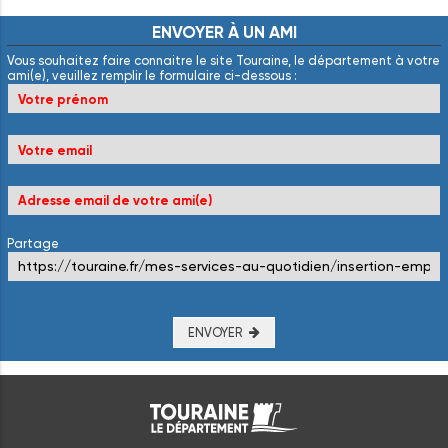
ENVOYER
À
UN
AMI
Vous souhaitez faire connaitre le site Touraine, le département à votre
ami(e), veuillez remplir le formulaire ci-dessous :
Partage
ENVOYER