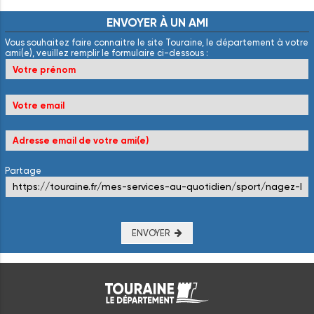
ENVOYER
À
UN
AMI
Vous souhaitez faire connaitre le site Touraine, le département à votre
ami(e), veuillez remplir le formulaire ci-dessous :
Partage
ENVOYER