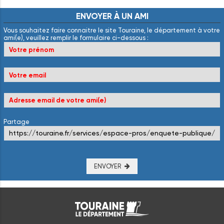
ENVOYER
À
UN
AMI
Vous souhaitez faire connaitre le site Touraine, le département à votre
ami(e), veuillez remplir le formulaire ci-dessous :
Partage
ENVOYER