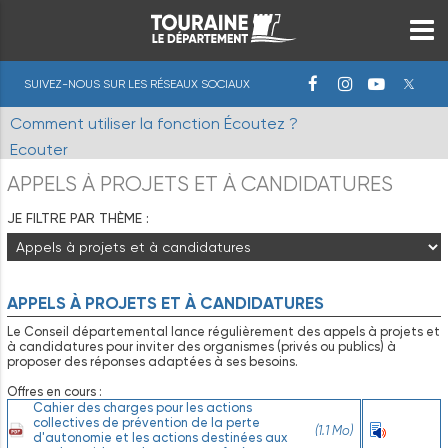
SUIVEZ-NOUS SUR LES RÉSEAUX SOCIAUX
Comment utiliser la fonction Écoutez ?
Ecouter
APPELS À PROJETS ET À CANDIDATURES
JE FILTRE PAR THÈME :
APPELS À PROJETS ET À CANDIDATURES
Le Conseil départemental lance régulièrement des appels à projets et
à candidatures pour inviter des organismes (privés ou publics) à
proposer des réponses adaptées à ses besoins.
Offres en cours :
Cahier des charges pour les actions
collectives de prévention de la perte
(1.1 Mo)
Ecouter
d'autonomie et les actions destinées aux