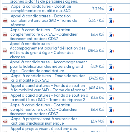
proches aidants de personnes âgées.
Appel à candidatures - Dotation
(1.0 Mo)
Ecouter
complémentaire qualité aux SAD
Appel à candidatures - Dotation
complémentaire aux SAD - Trame de
(236.7 Ko)
Ecouter
réponse
Appel à candidatures - Dotation
complémentaire aux SAD -Calendrier
(16.4 Ko)
Ecouter
financement actions CD37
Appel à candidatures –
Accompagnement pour la fidélisation des
(284.5 Ko)
Ecouter
métiers du grand âge - Cahier des
charges
Appel à candidatures – Accompagnement
pour la fidélisation des métiers du grand
(88.9 Ko)
Ecouter
âge - Dossier de candidature
Appel à candidatures – Fonds de soutien
(347.5 Ko)
Ecouter
à la mobilité aux SAD
Appel à candidatures – Fonds de soutien
(418.4 Ko)
Ecouter
à la mobilité aux SAD – Trame de réponse 1
Appel à candidatures – Fonds de soutien à
(13.5 Ko)
Ecouter
la mobilité aux SAD – Trame de réponse 2
Appel à candidatures - Dotation
complémentaire aux SAD -Calendrier
(16.4 Ko)
Ecouter
financement actions CD37
Appel à projets visant à soutenir des
(2.4 Mo)
Ecouter
actions d'inclusion numérique
Appel à projets visant à soutenir des