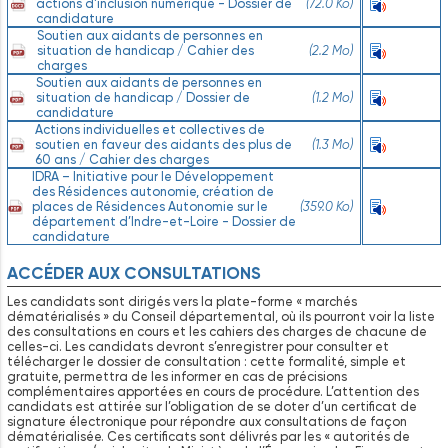
actions d'inclusion numérique - Dossier de
(72.0 Ko)
Ecouter
candidature
Soutien aux aidants de personnes en
situation de handicap / Cahier des
(2.2 Mo)
Ecouter
charges
Soutien aux aidants de personnes en
situation de handicap / Dossier de
(1.2 Mo)
Ecouter
candidature
Actions individuelles et collectives de
soutien en faveur des aidants des plus de
(1.3 Mo)
Ecouter
60 ans / Cahier des charges
IDRA – Initiative pour le Développement
des Résidences autonomie, création de
places de Résidences Autonomie sur le
(359.0 Ko)
Ecouter
département d’Indre-et-Loire - Dossier de
candidature
ACCÉDER AUX CONSULTATIONS
Les candidats sont dirigés vers la plate-forme « marchés
dématérialisés » du Conseil départemental, où ils pourront voir la liste
des consultations en cours et les cahiers des charges de chacune de
celles-ci. Les candidats devront s’enregistrer pour consulter et
télécharger le dossier de consultation : cette formalité, simple et
gratuite, permettra de les informer en cas de précisions
complémentaires apportées en cours de procédure. L’attention des
candidats est attirée sur l’obligation de se doter d’un certificat de
signature électronique pour répondre aux consultations de façon
dématérialisée. Ces certificats sont délivrés par les « autorités de