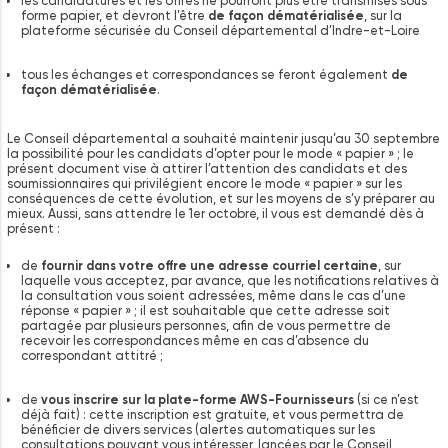
les candidatures et les offres ne pourront plus être transmises sous
forme papier, et devront l’être
de façon dématérialisée
, sur la
plateforme sécurisée du Conseil départemental d’Indre-et-Loire
tous les échanges et correspondances se feront également
de
façon dématérialisée
.
Le Conseil départemental a souhaité maintenir jusqu’au 30 septembre
la possibilité pour les candidats d’opter pour le mode « papier » ; le
présent document vise à attirer l’attention des candidats et des
soumissionnaires qui privilégient encore le mode « papier » sur les
conséquences de cette évolution, et sur les moyens de s’y préparer au
mieux. Aussi, sans attendre le 1er octobre, il vous est demandé dès à
présent :
de
fournir dans votre offre une adresse courriel certaine
, sur
laquelle vous acceptez, par avance, que les notifications relatives à
la consultation vous soient adressées, même dans le cas d’une
réponse « papier » ; il est souhaitable que cette adresse soit
partagée par plusieurs personnes, afin de vous permettre de
recevoir les correspondances même en cas d’absence du
correspondant attitré ;
de
vous inscrire sur la plate-forme AWS-Fournisseurs
(si ce n’est
déjà fait) : cette inscription est gratuite, et vous permettra de
bénéficier de divers services (alertes automatiques sur les
consultations pouvant vous intéresser, lancées par le Conseil