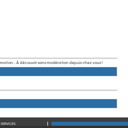
rmation... À découvrir sans modération depuis chez vous !
SERVICES
OURCES PRESSE
SUIVEZ-NOUS !