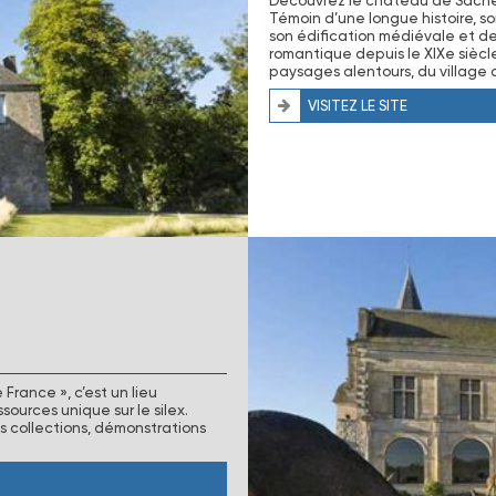
Découvrez le château de Saché, 
Témoin d’une longue histoire, s
son édification médiévale et d
romantique depuis le XIXe siècl
paysages alentours, du village d
VISITEZ LE SITE
France », c’est un lieu
ources unique sur le silex.
s collections, démonstrations