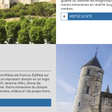
guerre ou admirer les magnifiqu
visites immersives en réalité a
variées.
VISITEZ LE SITE
rtifiées de France. Édifiée sur
 un imposant donjon et un logis
llit Jeanne d’Arc, Anne de
rel. Visite immersive du donjon
nores, vidéos et de projections,