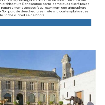
lieu de séjours réguliers d’Honoré de Balzac en Touraine.
on architecture Renaissance porte les marques discrètes de
e remaniements successifs qui expriment une atmosphère
e. Son parc de deux hectares invite à la contemplation des
e Saché à la vallée de l’Indre.