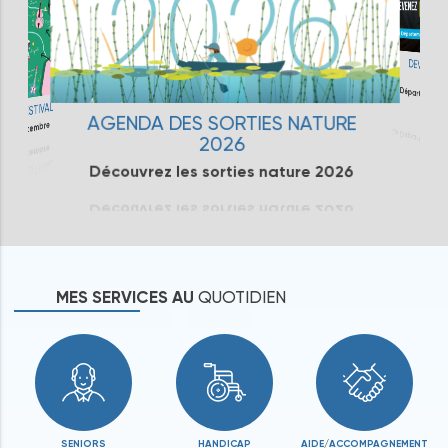
DEVENIR A
FAMIL
Le Département 
FESTIVAL
d'ac
septembre
AGENDA DES SORTIES NATURE
2026
Découvrez les sorties nature 2026
MES
SERVICES
AU
QUOTIDIEN
SENIORS
HANDICAP
AIDE
/
ACCOMPAGNEMENT